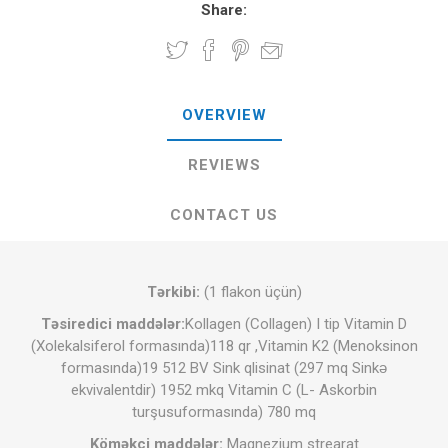
Share:
OVERVIEW
REVIEWS
CONTACT US
Tərkibi:
(1 flakon üçün)
Təsiredici maddələr:
Kollagen (Collagen) I tip Vitamin D
(Xolekalsiferol formasında)118 qr ,Vitamin K2 (Menoksinon
formasında)19 512 BV Sink qlisinat (297 mq Sinkǝ
ekvivalentdir) 1952 mkq Vitamin C (L- Askorbin
turşusuformasında) 780 mq
Köməkçi maddələr:
Maqnezium strearat