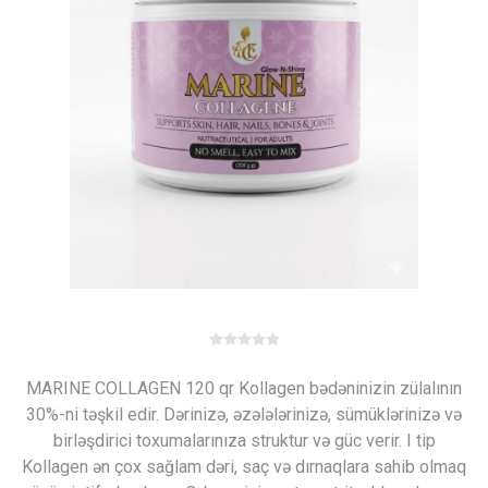
MARINE COLLAGEN 120 qr Kollagen bədəninizin zülalının
30%-ni təşkil edir. Dərinizə, əzələlərinizə, sümüklərinizə və
birləşdirici toxumalarınıza struktur və güc verir. I tip
Kollagen ən çox sağlam dəri, saç və dırnaqlara sahib olmaq