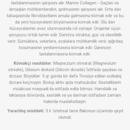
laxtalanmasının qarşısını alır. Marine Collagen - Saçları və
dırnaqları möhkəmləndirir, qırılmasının qarşısını alır. Orta dəri
təbəqəsində fibroblastların əmələ gəlməsinə kömək edir və bu
da yeni hüceyrələrin böyüməsinə kömək edir. Ölü dəri
hüceyrələrinin əvəz olunmasında rol oynayır. Orqanlar üçün
qoruyucu örtük təmin edir. Dərinizə struktur, güc və elastiklik
verir. Sümüklərə, vətərlərə, əzələlərə möhkəmlik verir, qığırdaq
toxumasının yenilənməsinə kömək edir. Qanınızın
laxtalanmasına kömək edir.
Köməkçi maddələr:
Maqnezium strearat (Magnesium
streate), Silisium dioksid (Silicon dioxide) İstifadə qaydası və
dozası: Böyüklər: 5 qr gündə bir dəfə Tövsiyə edilən sutkalıq
dozanı keçməyin. Bioloji aktiv qida məhsuludur. Xəstəliklərin
müalicəsi məqsədi ilə istifadə edilə bilməz. Hamiləlik va
laktasiya dövründə, xəstəlik va ya dərman istifadəsi zamanı
həkimla maslahətləşin.
Yararlılıq müddəti:
3 il. İstehsal tarixi flakonun üzərində qeyd
olunub.