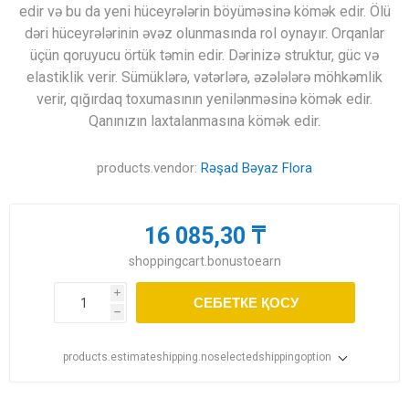
edir və bu da yeni hüceyrələrin böyüməsinə kömək edir. Ölü
dəri hüceyrələrinin əvəz olunmasında rol oynayır. Orqanlar
üçün qoruyucu örtük təmin edir. Dərinizə struktur, güc və
elastiklik verir. Sümüklərə, vətərlərə, əzələlərə möhkəmlik
verir, qığırdaq toxumasının yenilənməsinə kömək edir.
Qanınızın laxtalanmasına kömək edir.
products.vendor:
Rəşad Bəyaz Flora
16 085,30 ₸
shoppingcart.bonustoearn
i
СЕБЕТКЕ ҚОСУ
h
products.estimateshipping.noselectedshippingoption