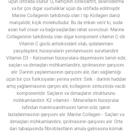
üçün istifadə olunur. O, həmçinin osteoartrit, skleroderma
və bir çox digər xəstəliklər üçün də istifadə edilmişdir.
Marine Collagenin tərkibində olan I tip Kollagen dəniz
mənşəlidir, kiçik molekulludur. Bu da imkan verir ki, suda
asan həll olsun və bağırsaqlardan rahat sovrulsun. Marine
Collageninin tərkibində olan digər komponent vitamin C-dir.
Vitamin C güclü antioksidant olub, qidalanmanı
yaxşılaşdırır, hüceyrələrin yenilənməsini sürətləndirir.
Vitamin D3 - Kalsiumun hüceyrələrə daşınmasını təmin edir,
saçları və dırnaqları möhkəmləndirir, qırılmasının qarşısını
alır. Dərinin yaşlanmasının qarşısını alır, dəri sağlamlığı
üçün bir çox funksiyaları yerinə yetirir. Sink - dərinin həddən
artıq yağlanmasının qarşını alır, kollagenin sintezində vacib
komponentdir. Saçların və dırnaqların strukturunu
möhkəmləndirir. K2 vitamini - Mineralların hüceyrələr
təfindən mənimsənilməsini təmin edir, qanın
laxtalanmasının qarşısını alır. Marine Collagen - Saçları və
dırnaqları möhkəmləndirir, qırılmasının qarşısını alır. Orta
dəri təbəqəsində fibroblastların əmələ gəlməsinə kömək